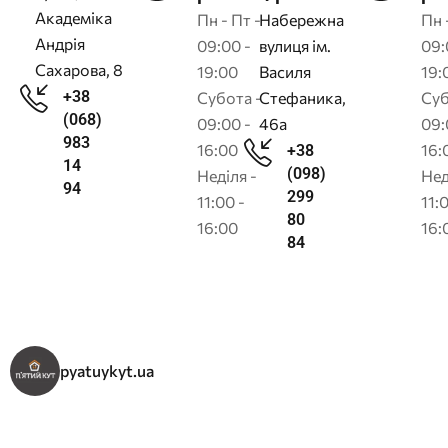
Академіка
Пн - Пт -
Набережна
Пн 
Андрія
09:00 -
вулиця ім.
09:
Сахарова, 8
19:00
Василя
19:
+38
Субота -
Стефаника,
Суб
(068)
09:00 -
46а
09:
983
16:00
16:
+38
14
(098)
Неділя -
Нед
94
299
11:00 -
11:
80
16:00
16:
84
pyatuykyt.ua