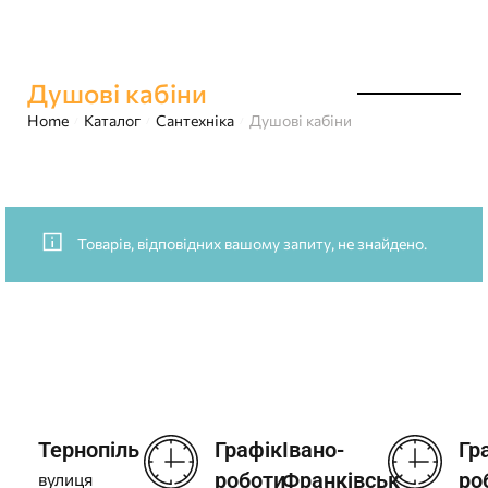
Душові кабіни
Home
Каталог
Сантехніка
Душові кабіни
/
/
/
Товарів, відповідних вашому запиту, не знайдено.
Тернопіль
Графік
Івано-
Гр
роботи
Франківськ
ро
вулиця