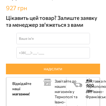
927
грн
Цікавить цей товар? Залиште заявку
та менеджер зв'яжеться з вами
від
Завітайте до
Доставка п
Відвідайте
500
наших
Тернополю
наші
грн
магазинів у
або Івано-
магазини
!
Тернополі та
Франківськ
Івано-