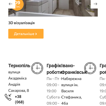
09
Лис
3D візуалізація
Пр
Детальніше
Тернопіль
Графік
Івано-
Гр
роботи
Франківськ
ро
вулиця
Академіка
Пн - Пт -
Набережна
Пн 
Андрія
09:00 -
вулиця ім.
09:
Сахарова, 8
19:00
Василя
19:
+38
Субота -
Стефаника,
Суб
(068)
09:00 -
46а
09: