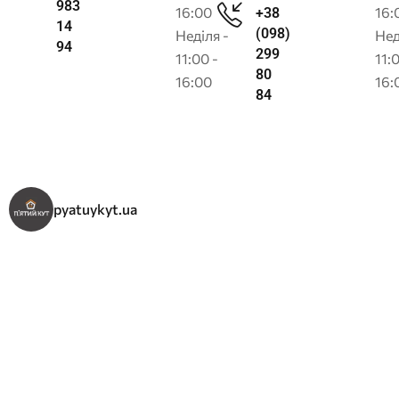
983
16:00
16:
+38
14
(098)
Неділя -
Нед
94
299
11:00 -
11:
80
16:00
16:
84
pyatuykyt.ua