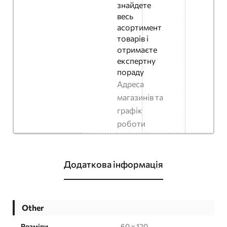
знайдете
весь
асортимент
товарів і
отримаєте
експертну
пораду
Адреса
магазинів та
графік
роботи
Додаткова інформація
Other
Розміри
60 x 120