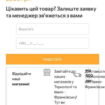
Цікавить цей товар? Залиште заявку
та менеджер зв'яжеться з вами
від
Завітайте до
Доставка п
Відвідайте
500
наших
Тернополю
наші
грн
магазинів у
або Івано-
магазини
!
Тернополі та
Франківськ
Івано-
Франківську!
Тут ви