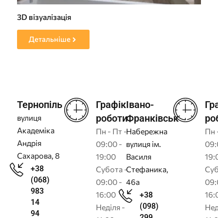
3D візуалізація
Пр
Детальніше
Тернопіль
Графік
Івано-
Гр
роботи
Франківськ
ро
вулиця
Академіка
Пн - Пт -
Набережна
Пн 
Андрія
09:00 -
вулиця ім.
09:
Сахарова, 8
19:00
Василя
19:
+38
Субота -
Стефаника,
Суб
(068)
09:00 -
46а
09:
983
16:00
16:
+38
14
(098)
Неділя -
Нед
94
299