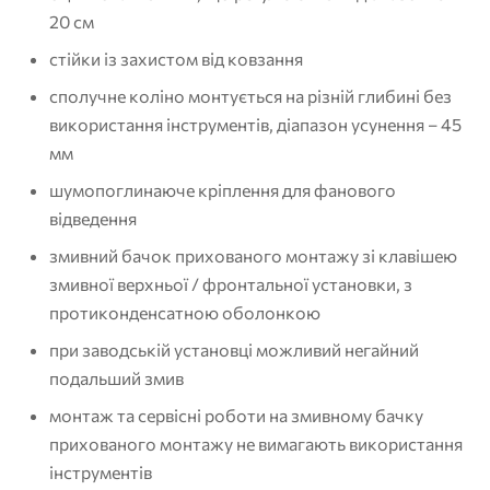
20 см
стійки із захистом від ковзання
сполучне коліно монтується на різній глибині без
використання інструментів, діапазон усунення – 45
мм
шумопоглинаюче кріплення для фанового
відведення
змивний бачок прихованого монтажу зі клавішею
змивної верхньої / фронтальної установки, з
протиконденсатною оболонкою
при заводській установці можливий негайний
подальший змив
монтаж та сервісні роботи на змивному бачку
прихованого монтажу не вимагають використання
інструментів