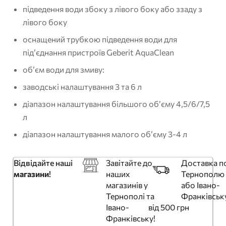
підведення води збоку з лівого боку або ззаду з
лівого боку
оснащений трубкою підведення води для
під’єднання пристроїв Geberit AquaClean
об’єм води для змиву:
заводські налаштування 3 та 6 л
діапазон налаштування більшого об’єму 4,5/6/7,5
л
діапазон налаштування малого об’єму 3-4 л
Відвідайте наші
Завітайте до
Доставка п
магазини
!
наших
Тернополю
магазинів у
або Івано-
Тернополі та
Франківськ
Івано-
від 500 грн
Франківську!