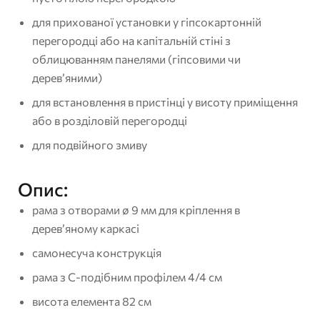
для прихованої установки у гіпсокартонній
перегородці або на капітальній стіні з
облицюванням панелями (гіпсовими чи
дерев’яними)
для встановлення в пристінці у висоту приміщення
або в розділовій перегородці
для подвійного змиву
Опис:
рама з отворами ø 9 мм для кріплення в
дерев’яному каркасі
самонесуча конструкція
рама з C-подібним профілем 4/4 см
висота елемента 82 см