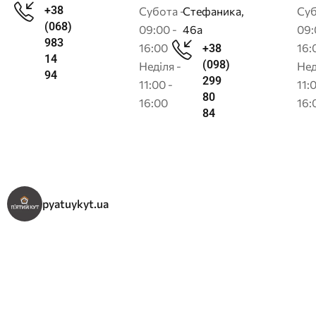
+38
Субота -
Стефаника,
Суб
(068)
09:00 -
46а
09:
983
16:00
16:
+38
14
(098)
Неділя -
Нед
94
299
11:00 -
11:
80
16:00
16:
84
pyatuykyt.ua