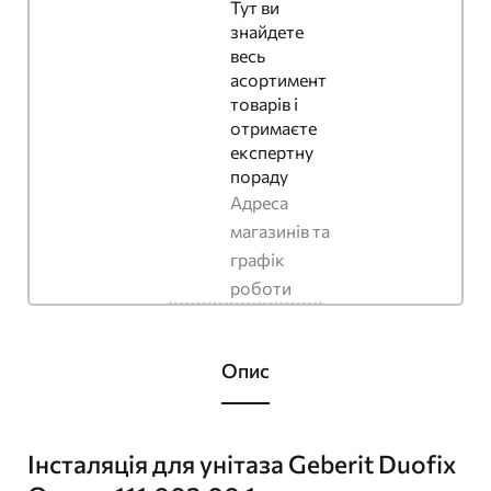
Тут ви
знайдете
весь
асортимент
товарів і
отримаєте
експертну
пораду
Адреса
магазинів та
графік
роботи
Опис
Інсталяція для унітаза Geberit Duofix