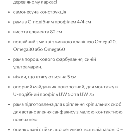
дерев’яному каркасі
самонесуча конструкція
рама з C-подібним профілем 4/4 см
висота елемента 82 см
подвійний змив зі змивною клавішею Omega20,
Omega30 або Omega60
рама порошкового фарбування, синій
ультрамарин.
ніжки, що втягуються на 5 см
опорний майданчик поворотний, для монтажу в
U-подібний профіль UW 50 та UW 75
рама підготовлена ​​для кріплення кріпильних скоб
для встановлення санфаянсу з малою контактною
поверхнею
оцинковані стійки, що регулюються в діапазоні 0 –