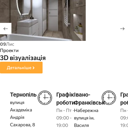
09
Лис
Проекти
3D візуалізація
Детальніше
Тернопіль
Графік
Івано-
Гр
роботи
Франківськ
ро
вулиця
Академіка
Пн - Пт -
Набережна
Пн 
Андрія
09:00 -
вулиця ім.
09:
Сахарова, 8
19:00
Василя
19: