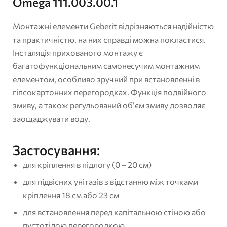
Omega 111.003.00.1
Монтажні елементи Geberit відрізняються надійністю
та практичністю, на них справді можна покластися.
Інсталяція прихованого монтажу є
багатофункціональним самонесучим монтажним
елементом, особливо зручний при встановленні в
гіпсокартонних перегородках. Функція подвійного
змиву, а також регульований об’єм змиву дозволяє
заощаджувати воду.
Застосування:
для кріплення в підлогу (0 – 20 см)
для підвісних унітазів з відстанню між точками
кріплення 18 см або 23 см
для встановлення перед капітальною стіною або
пустотілою перегородкою