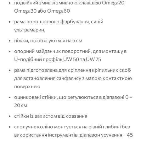
подвійний змив зі змивною клавішею Omega20,
Omega30 або Omega60
рама порошкового фарбування, синій
ультрамарин.
ніжки, що втягуються на 5 см
опорний майданчик поворотний, для монтажу в
U-подібний профіль UW 50 та UW 75
рама підготовлена ​​для кріплення кріпильних скоб
для встановлення санфаянсу з малою контактною
поверхнею
оцинковані стійки, що регулюються в діапазоні 0 –
20 см
стійки із захистом від ковзання
сполучне коліно монтується на різній глибині без
використання інструментів, діапазон усунення – 45