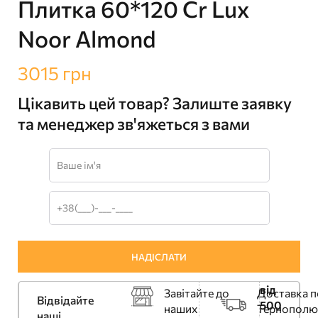
Плитка 60*120 Cr Lux
Noor Almond
3015
грн
Цікавить цей товар? Залиште заявку
та менеджер зв'яжеться з вами
від
Завітайте до
Доставка п
Відвідайте
500
наших
Тернополю
наші