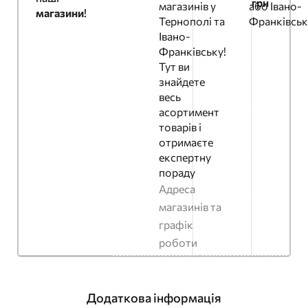
грн
магазинів у
або Івано-
магазини
!
Тернополі та
Франківськ
Івано-
Франківську!
Тут ви
знайдете
весь
асортимент
товарів і
отримаєте
експертну
пораду
Адреса
магазинів та
графік
роботи
Додаткова інформація