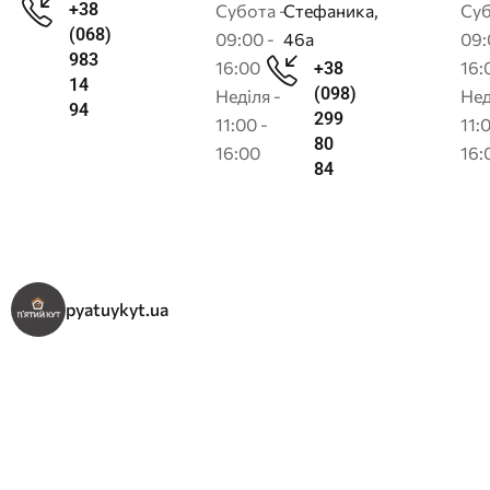
+38
Субота -
Стефаника,
Суб
(068)
09:00 -
46а
09:
983
16:00
16:
+38
14
(098)
Неділя -
Нед
94
299
11:00 -
11:
80
16:00
16:
84
pyatuykyt.ua