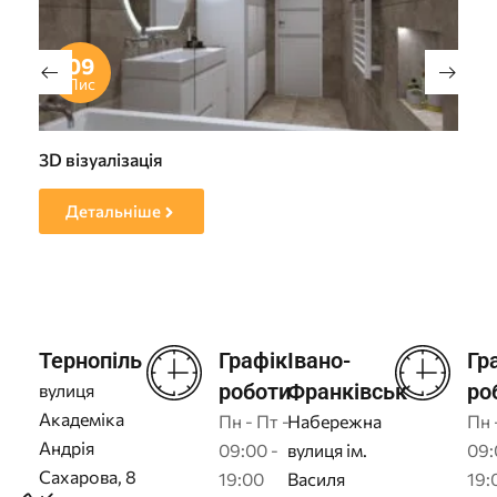
09
Лис
3D візуалізація
Пр
Детальніше
Тернопіль
Графік
Івано-
Гр
роботи
Франківськ
ро
вулиця
Академіка
Пн - Пт -
Набережна
Пн 
Андрія
09:00 -
вулиця ім.
09:
Сахарова, 8
19:00
Василя
19: