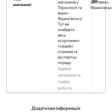
грн
магазинів у
або Івано-
магазини
!
Тернополі та
Франківськ
Івано-
Франківську!
Тут ви
знайдете
весь
асортимент
товарів і
отримаєте
експертну
пораду
Адреса
магазинів та
графік
роботи
Додаткова інформація