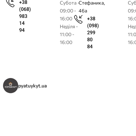
+38
Субота -
Стефаника,
Суб
(068)
09:00 -
46а
09:
983
16:00
16:
+38
14
(098)
Неділя -
Нед
94
299
11:00 -
11:
80
16:00
16:
84
pyatuykyt.ua