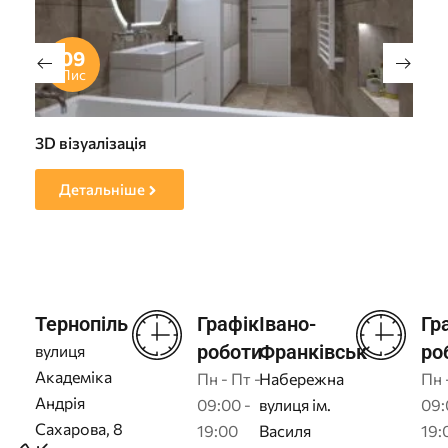
09
Лис
3D візуалізація
Пр
Детальніше
Тернопіль
Графік
Івано-
Гр
роботи
Франківськ
ро
вулиця
Академіка
Пн - Пт -
Набережна
Пн 
Андрія
09:00 -
вулиця ім.
09:
Сахарова, 8
19:00
Василя
19: