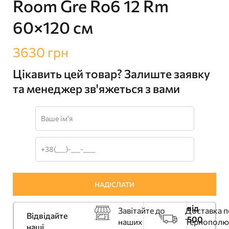
Room Gre Ro6 12 Rm
60×120 см
3630
грн
Цікавить цей товар? Залиште заявку
та менеджер зв'яжеться з вами
від
Завітайте до
Доставка п
Відвідайте
500
наших
Тернополю
наші