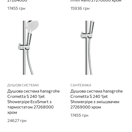
17455
грн
15936
грн
ДУШОВІ СИСТЕМИ
САНТЕХНІКА
Душова система hansgrohe
Душова система hansgrohe
Crometta S 240 1jet
Crometta S 240 1jet
Showerpipe EcoSmart з
Showerpipe з змішувачем
термостатом 27268000
27269000 хром
хром
17455
грн
24627
грн