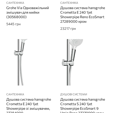
САНТЕХНІКА
САНТЕХНІКА
Grohe Via Одноважільний
Душова система hansgrohe
змішувач для мийки
Crometta E 240 1jet
(30568000)
Showerpipe Reno EcoSmart
27289000 хром
5445
грн
23217
грн
САНТЕХНІКА
ДУШОВІ СИСТЕМИ
Душова система hansgrohe
Душова система hansgrohe
Crometta E 240 1jet
Crometta S 240 1jet
Showerpipe зі змішувачем,
Showerpipe EcoSmart 9
27284000
l/min Rеno 27270000 хром