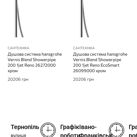
САНТЕХНІКА
САНТЕХНІКА
Душова система hansgrohe
Душова система hansgrohe
Vernis Blend Showerpipe
Vernis Blend Showerpipe
200 1jet Reno 26272000
200 1jet Reno EcoSmart
хром
26099000 хром
20206
грн
20206
грн
Тернопіль
Графік
Івано-
Гр
роботи
Франківськ
ро
вулиця