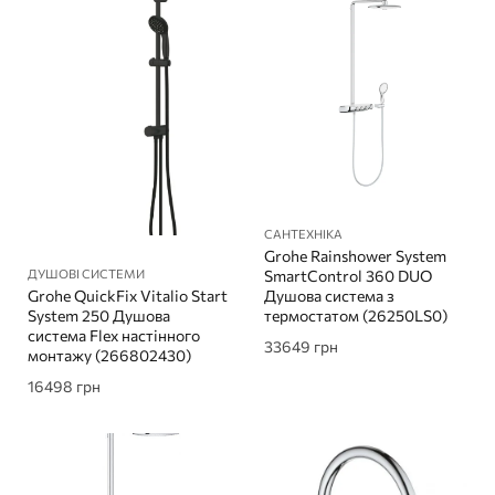
САНТЕХНІКА
Grohe Rainshower System
ДУШОВІ СИСТЕМИ
SmartControl 360 DUO
Grohe QuickFix Vitalio Start
Душова система з
System 250 Душова
термостатом (26250LS0)
система Flex настінного
33649
грн
монтажу (266802430)
16498
грн