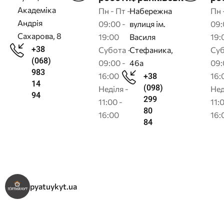
Академіка
Пн - Пт -
Набережна
Пн 
Андрія
09:00 -
вулиця ім.
09:
Сахарова, 8
19:00
Василя
19:
+38
Субота -
Стефаника,
Суб
(068)
09:00 -
46а
09:
983
16:00
16:
+38
14
(098)
Неділя -
Нед
94
299
11:00 -
11:
80
16:00
16:
84
pyatuykyt.ua